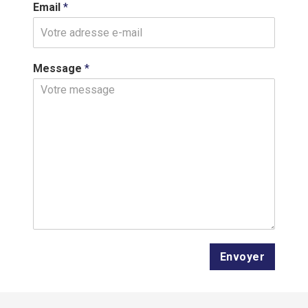
Email
*
101 ter rue des 80 fusillés, 62590
Oignies
Message
*
Oméo • Maborneauto • Elek
Envoyer